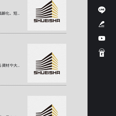
化、短...
材や大...