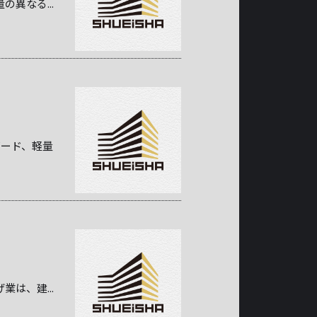
異なる...
ボード、軽量
は、建...